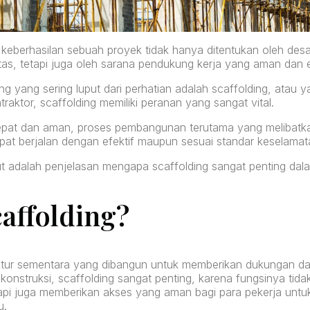
 keberhasilan sebuah proyek tidak hanya ditentukan oleh des
as, tetapi juga oleh sarana pendukung kerja yang aman dan e
g yang sering luput dari perhatian adalah scaffolding, atau y
raktor, scaffolding memiliki peranan yang sangat vital.
pat dan aman, proses pembangunan terutama yang melibatka
apat berjalan dengan efektif maupun sesuai standar keselamata
t adalah penjelasan mengapa scaffolding sangat penting dala
caffolding?
uktur sementara yang dibangun untuk memberikan dukungan d
 konstruksi, scaffolding sangat penting, karena fungsinya tid
tapi juga memberikan akses yang aman bagi para pekerja unt
u.