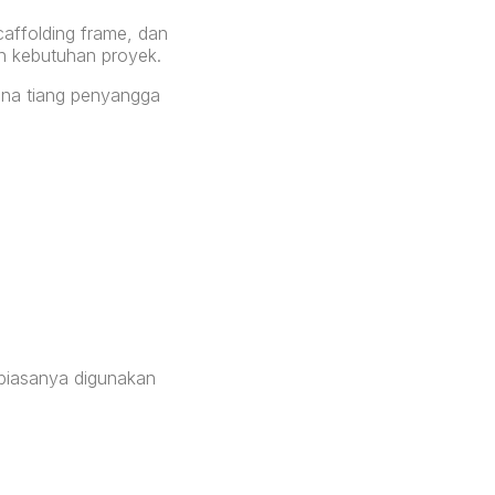
caffolding frame, dan
an kebutuhan proyek.
ana tiang penyangga
 biasanya digunakan