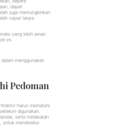
kan, seperti
kaan, dapat
udah juga memungkinkan
lebih cepat tanpa
ndisi yang lebih aman
i ini.
tor dalam menggunakan
uhi Pedoman
ntraktor harus mematuhi
 sebelum digunakan.
standar, serta melakukan
m, untuk mendeteksi