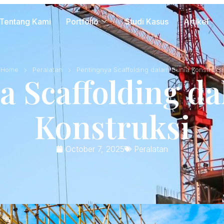
Tentang Kami
Portfolio
Studi Kasus
Artikel
Home
Peralatan
Pentingnya Scaffolding dalam Dunia Konstruksi
a Scaffolding d
Konstruksi
October 7, 2025
Peralatan