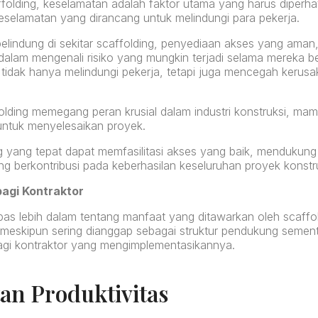
olding, keselamatan adalah faktor utama yang harus diperhat
eselamatan yang dirancang untuk melindungi para pekerja.
lindung di sekitar scaffolding, penyediaan akses yang aman,
alam mengenali risiko yang mungkin terjadi selama mereka bek
 tidak hanya melindungi pekerja, tetapi juga mencegah kerusa
olding memegang peran krusial dalam industri konstruksi, m
untuk menyelesaikan proyek.
g yang tepat dapat memfasilitasi akses yang baik, mendukung
g berkontribusi pada keberhasilan keseluruhan proyek konstru
bagi Kontraktor
upas lebih dalam tentang manfaat yang ditawarkan oleh scaffo
, meskipun sering dianggap sebagai struktur pendukung sement
bagi kontraktor yang mengimplementasikannya.
tan Produktivitas