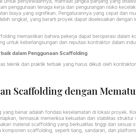
l untuk penyewaannya, manfaat jangka panjang yang ditawar
alam penggunaan tenaga kerja dan pengurangan risiko kecela
an biaya yang signifikan. Pengaturannya yang cepat dan m
ebih singkat, yang berarti proyek dapat diselesaikan dengan 
folding memastikan bahwa pekerja dapat beroperasi dalam ko
ng untuk keberlangsungan dan reputasi kontraktor dalam industr
erbaik dalam Penggunaan Scaffolding
s teknik dan praktik terbaik yang harus diikuti oleh kontrak
gan Scaffolding dengan Memat
 yang benar adalah fondasi keselamatan di lokasi proyek. Ko
tapkan, termasuk memeriksa kekuatan dan stabilitas struktur
kan material scaffolding yang berkualitas tinggi dan sesuai 
 komponen scaffolding, seperti tiang, sandaran, dan platfor